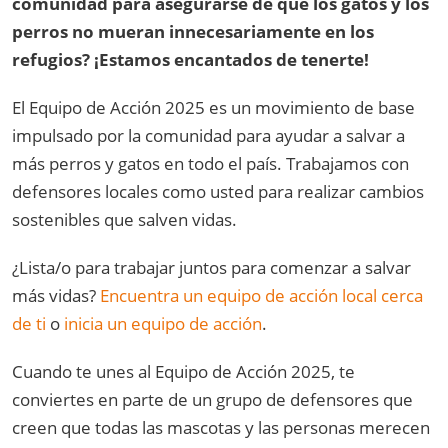
comunidad para asegurarse de que los gatos y los
be part of creating a healthier community for pets and people. Show
perros no mueran innecesariamente en los
your support by signing and sharing this petition today!
refugios? ¡Estamos encantados de tenerte!
El Equipo de Acción 2025 es un movimiento de base
impulsado por la comunidad para ayudar a salvar a
más perros y gatos en todo el país. Trabajamos con
defensores locales como usted para realizar cambios
sostenibles que salven vidas.
¿Lista/o para trabajar juntos para comenzar a salvar
más vidas?
Encuentra un equipo de acción local cerca
de ti
o
inicia un equipo de acción
.
Cuando te unes al Equipo de Acción 2025, te
conviertes en parte de un grupo de defensores que
creen que todas las mascotas y las personas merecen