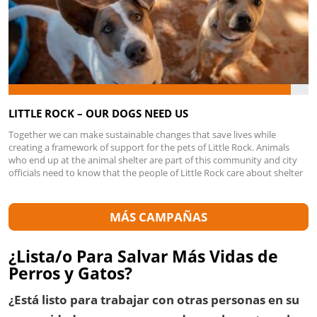
LITTLE ROCK – OUR DOGS NEED US
Together we can make sustainable changes that save lives while
creating a framework of support for the pets of Little Rock. Animals
who end up at the animal shelter are part of this community and city
officials need to know that the people of Little Rock care about shelter
animals dying. In 2022, Little Rock Animal Village took in 2795 dogs and
1140 cats. While 86% of cats were saved, only 56% of dogs made it out
alive. Little Rock is killing more dogs than anywhere else in the state of
MÁS CAMPAÑAS
Arkansas. Supporting our community means supporting our shelter
and programs that focus on providing safe and positive outlets for cats
and dogs entering shelters. It is important your representatives know
¿Lista/o Para Salvar Más Vidas de
that saving cats and dogs is important to the people of Little Rock. In a
Perros y Gatos?
recent poll, 78% of likely voters in Little Rock believe the shelter should
adopt policies that reduce the number of dogs and cats being killed at
¿Está listo para trabajar con otras personas en su
the shelter as opposed to 6% that do not. All dogs in Little Rock
deserve a chance at a happy, healthy life. By joining this effort, you can